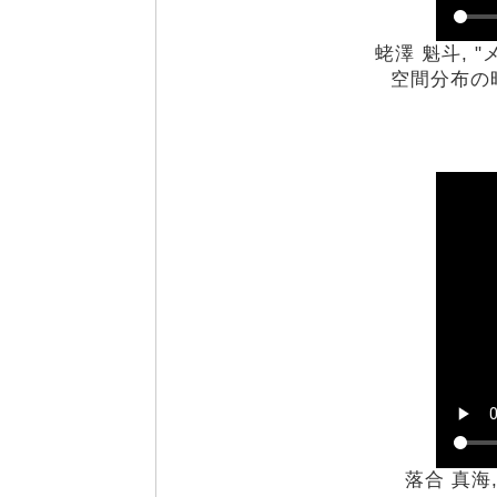
蛯澤 魁斗,
空間分布の時
落合 真海