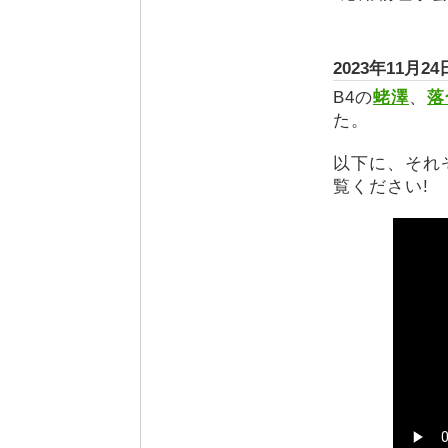
2023年11
B4の
蛯澤
、
落
た。
以下に、それ
覧ください!