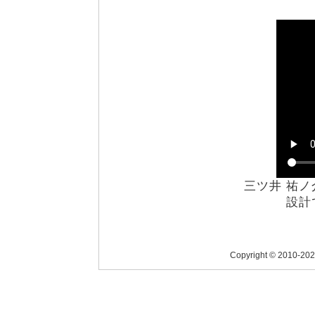
三ツ井 祐ノ
設計で