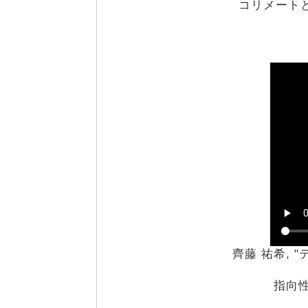
コリメートと
齊藤 祐希,
指向性