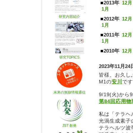
2013年
12月
1月
2012年
12月
1月
2011年
12月
1月
2010年
12月
2023年11
皆様、お久し
M1の
安川
です
9/19(火)か
第84回応用
私は「テラヘ
光渦生成素子
テラヘルツ波