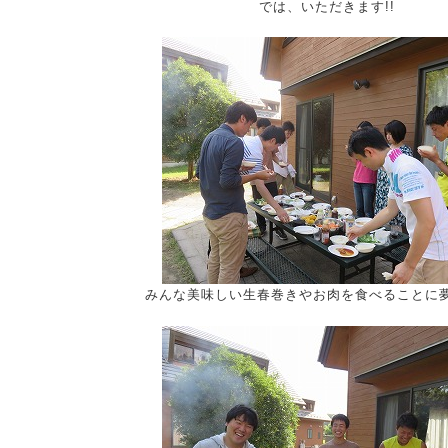
では、いただきます!!
みんな美味しい生春巻きやお肉を食べることに