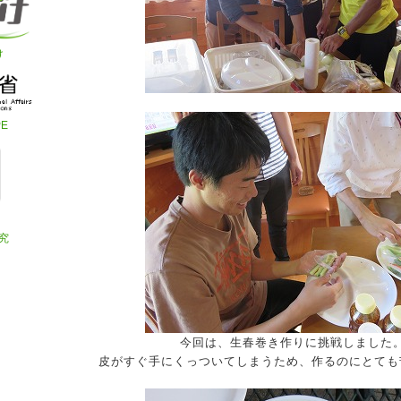
今回は、生春巻き作りに挑戦しました
皮がすぐ手にくっついてしまうため、作るのにとても