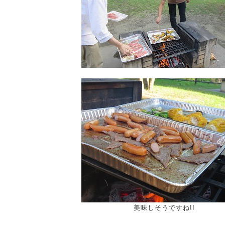
美味しそうですね!!