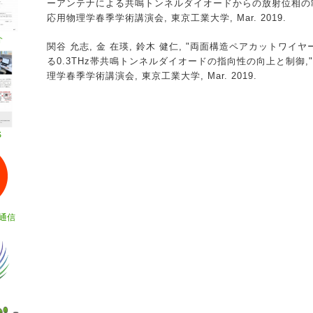
ーアンテナによる共鳴トンネルダイオードからの放射位相の制御,
応用物理学春季学術講演会, 東京工業大学, Mar. 2019.
関谷 允志, 金 在瑛, 鈴木 健仁, "両面構造ペアカットワ
る0.3THz帯共鳴トンネルダイオードの指向性の向上と制御," 
理学春季学術講演会, 東京工業大学, Mar. 2019.