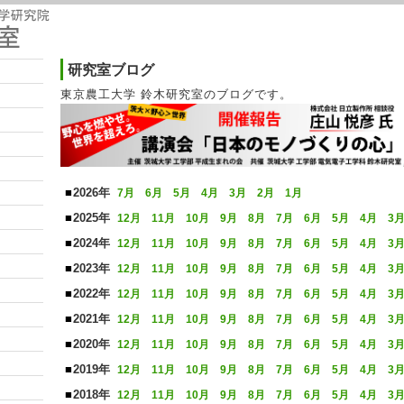
研究室ブログ
東京農工大学 鈴木研究室のブログです。
2026年
7月
6月
5月
4月
3月
2月
1月
2025年
12月
11月
10月
9月
8月
7月
6月
5月
4月
3
2024年
12月
11月
10月
9月
8月
7月
6月
5月
4月
3
2023年
12月
11月
10月
9月
8月
7月
6月
5月
4月
3
2022年
12月
11月
10月
9月
8月
7月
6月
5月
4月
3
2021年
12月
11月
10月
9月
8月
7月
6月
5月
4月
3
2020年
12月
11月
10月
9月
8月
7月
6月
5月
4月
3
2019年
12月
11月
10月
9月
8月
7月
6月
5月
4月
3
2018年
12月
11月
10月
9月
8月
7月
6月
5月
4月
3