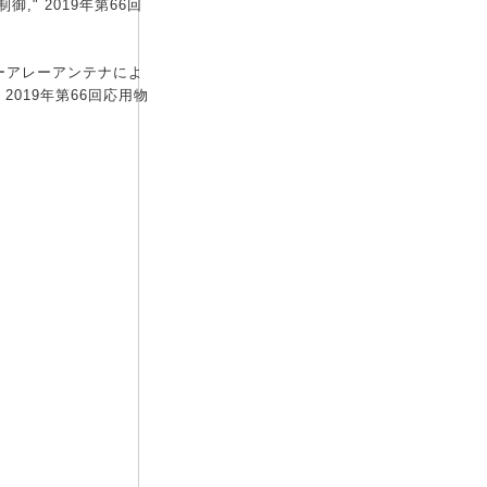
" 2019年第66回
イヤーアレーアンテナによ
2019年第66回応用物