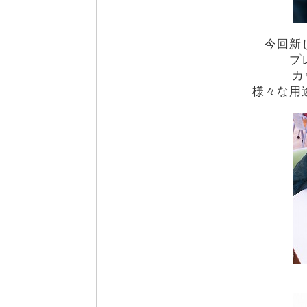
今回新
プ
カ
様々な用