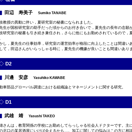
田辺 寿美子
Sumiko TANABE
枝教授の異動に伴い，夏研究室の秘書になられました。
先生が国枝研究室の助手だった頃からのお付き合いで，夏先生の長年の念願
枝研究室の秘書も引き続き兼任され，さらに他にもお勤めされているので，夏
。
かし，夏先生の仕事効率，研究室の運営効率が格段に向上したことは間違い
して，田辺さんがいらっしゃる時に，夏先生の機嫌が良いことも間違いあり
D2
川邊 安彦
Yasuhiko KAWABE
動車部品グローバル調達における組織論とマネージメントに関する研究。
D1
武雄 靖
Yasushi TAKEO
雄さんは，教育関係の学校にお勤めしてらっしゃる社会人ドクターです。主
の北口の某居酒屋にいけば会えるかも…。加工に関しての悩みはこの方に相