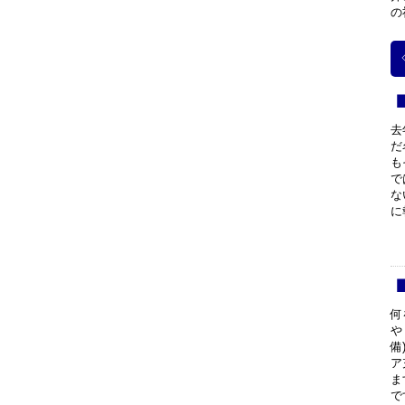
の
去
だ
も
で
な
に
何
や
備
ア
ま
で