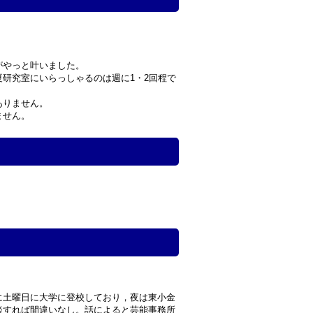
がやっと叶いました。
研究室にいらっしゃるのは週に1・2回程で
ありません。
ません。
に土曜日に大学に登校しており，夜は東小金
談すれば間違いなし。話によると芸能事務所