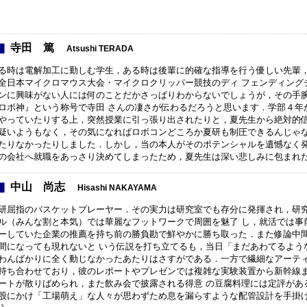
寺田 篤
Atsushi TERADA
る時は電解加工に勤しむ学生，ある時は後輩に的確な指導を行う優しい先輩
全日本マイクロマウス大会・マイクロクリッパー競技のディ フェンディング
ンに興味がない人には何のことだかさっぱりわからないでしょうが，その手
ロボ神』という称号で寺田 さんの凄さが伝わるだろうと思います．学部４年
やっていたりする上，突然授業に引っ張り出されたりと，夏先生から絶対的信
疑いようもなく，その気になればロボコンどころか夏研も制圧できるんじゃ
たりなかったりしました．しかし，当の本人がそのポテンシャルを遺憾なく
の会社へ就職をあっさり決めてしまったため，夏先生は深い悲しみに包まれ
中山 尚志
Hisashi NAKAYAMA
研屈指のバスケットプレーヤー．その実力は研究室でも存分に発揮され，研
ル（みんな割と本気）では華麗なフットワークで周囲を魅了 し，就活では事
ーしていた企業の推薦を持ち前の勝負勘で鮮やかに勝ち取った．また修論中
間になっても現れないと いう伝説を打ち立てるも，当日「まだあわてるよう
わんばかりに全く動じなかったあたりはさすがである．一方で繊細なアーティ
持ち合わせており，彼のレポートやプレゼンでは複雑な実験装置から新幹線
ートが散りばめられ，また飲み会で披露される得意 の豆腐料理には定評があ
股にかけ「工場萌え」な人々が思わずため息を漏らすような配管設計を手掛