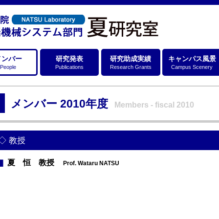
メンバー
研究発表
研究助成実績
キャンパス風景
People
Publications
Research Grants
Campus Scenery
メンバー 2010年度
Members - fiscal 2010
教授
夏 恒 教授
Prof. Wataru NATSU