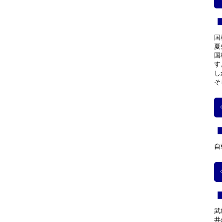
国
夏
国
す
し
そ
自
武
井