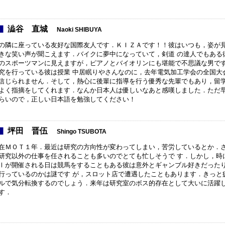
澁谷 直城
Naoki SHIBUYA
の隣に座っている友好な国際友人です．ＫＩＺＡです！！彼はいつも，姿が
きな笑い声が聞こえます．バイクに夢中になっていて，剣道 の達人でもある
のスポーツマンに見えますが，ピアノとバイオリンにも堪能で不思議な男で
究を行っている彼は授業 中居眠りやさんなのに，去年電気加工学会の全国大
信じられません．そして，熱心に後輩に指導を行う優秀な先輩でもあり，留学
よく指摘をしてくれます．なんか日本人は優しいなあと感嘆しました．ただ
らいので，正しい日本語を勉強してください！
坪田 晋伍
Shingo TSUBOTA
在ＭＯＴ１年．最近は研究の方向性が変わってしまい，苦労しているとか．
研究以外の仕事を任されることも多いのでとても忙しそうで す．しかし，時
Ⅰが開催される日は競馬をすることもある彼は意外とギャンブル好きだった
行っているのかは謎です が，スロット店で遭遇したこともあります．きっと
ルで気分転換するのでしょう．来年は研究室のボス的存在として大いに活躍し
す．