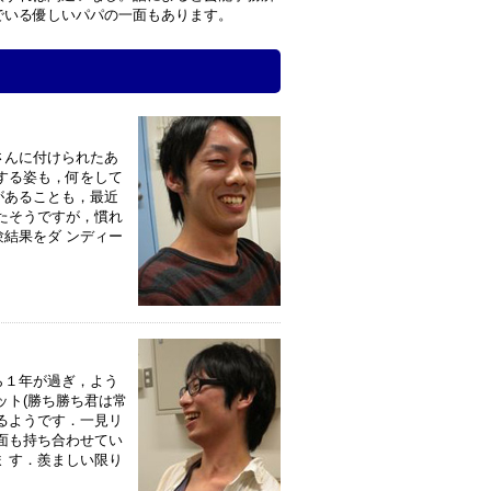
でいる優しいパパの一面もあります。
さんに付けられたあ
する姿も，何をして
があることも，最近
たそうですが，慣れ
結果をダ ンディー
ら１年が過ぎ，よう
ット(勝ち勝ち君は常
るようです．一見リ
面も持ち合わせてい
 す．羨ましい限り