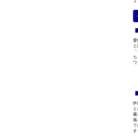
ょ
愛
と
「
ち
ワ
伊
と
藤
嵐
て
す