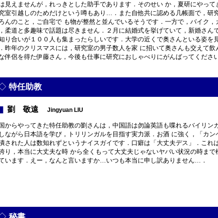
は見えませんが，れっきとした助手であります．そのせい か，夏研にやって
究室引越しのためだけという噂もあり…．また自他共に認める几帳面で，研
ろんのこと，ご自宅で も物が整然と並んでいるそうです．一方で，バイク，
，柔道と多趣味で話題は尽きません．２月に結婚式を挙げていて，新婚さんで
知り合いが１００人も集まったらしいです．大学の近くで奥さんといる姿を
．昨年のクリスマスには，研究室の男子数人を家 に招いて奥さんも交えて飲
な伴侶を得た伊藤さん，今後も仕事に研究におしゃべりにがんばってくださ
特任助教
劉 敬遠
Jingyuan LIU
国からやってきた特任助教の劉さんは，中国語は勿論英語も喋れるバイリン
しながら日本語を学び，トリリンガルを目指す実力派．お酒 に強く，「カン
潰された人は数知れずというナイスガイです．口癖は「大丈夫デス」．これ
誇り，本当に大丈夫な時 から全くもって大丈夫じゃないヤバい状況の時まで
ています．えー，なんと言いますか…いつも本当に申し訳ありません…．
秘書