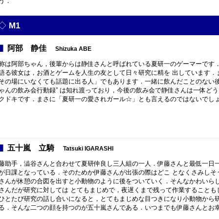
う．
M1
阿部 静佳
Shizuka ABE
称は阿部ちゃん，後輩からは静佳さんと呼ばれている夏研一のゲーマーです
語る彼女は，お酒とゲームを人生の友として日々研究に精を 出しています．
その場にいなくても話題に出る人」でもあります．一緒に飲んだことのない後
ゃんの飲み会行動録” は知れ渡っており，今後の飲み会で静佳さんは一体ど
クドキです．まさに「夏研一の愛されガール☆」とも言えるのではないでしょ
五十嵐 立騎
Tatsuki IGARASHI
藤助手，澁谷さんと合わせて夏研仲良し三人組の一人．伊藤さんと最低一日
が日課となっている．そのためか伊藤さんが出張の際はどこ となくさみしそ
さんが休憩の合図を出すと小動物のように後をついていく．そんなかわいら
さんだが研究に対しては とてもまじめで，夜遅くまで残って作業することも
ひとたび研究の話し合いになると，とてもまじめな目つきになり小動物から研
る．そんな二つの顔を持つのが五十嵐さんである．いつまでも伊藤さんとお