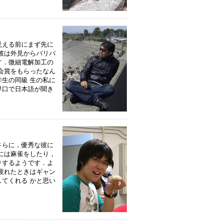
見える前にまず先に
彼は外見からバリバ
す．微細電解加工の
会賞をもらったなん
生の同級 生の私に
早口で日本語が聞き
さらに，優秀な彼に
には麻雀をしたり，
りするようです．よ
疲れたときはギャン
てくれる かと思い