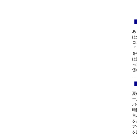
あ
は
コ
『
を
は
っ
係
夏
ー
バ
時
言
を
ア
を