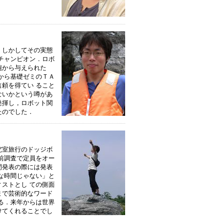
，しかしてその実態
チャンピオン．ロボ
腕から与えられた
から基礎ゼミのＴＡ
頼を得てい ること
ないかという噂があ
発揮し，ロボット関
たのでした．
究室旅行のドッジボ
前調査で定員をオー
間発表の際には発表
な時間じゃない」と
ストとし ての側面
まで芸術的なワード
る．来年からは世界
けてくれることでし