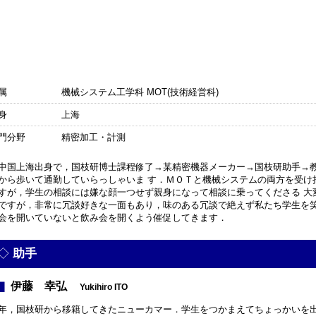
属
機械システム工学科 MOT(技術経営科)
身
上海
門分野
精密加工・計測
中国上海出身で，国枝研博士課程修了→某精密機器メーカー→国枝研助手→
から歩いて通勤していらっしゃいま す．ＭＯＴと機械システムの両方を受け
すが，学生の相談には嫌な顔一つせず親身になって相談に乗ってくださる 大
ですが，非常に冗談好きな一面もあり，味のある冗談で絶えず私たち学生を笑
会を開いていないと飲み会を開くよう催促してきます．
助手
伊藤 幸弘
Yukihiro ITO
年，国枝研から移籍してきたニューカマー．学生をつかまえてちょっかいを