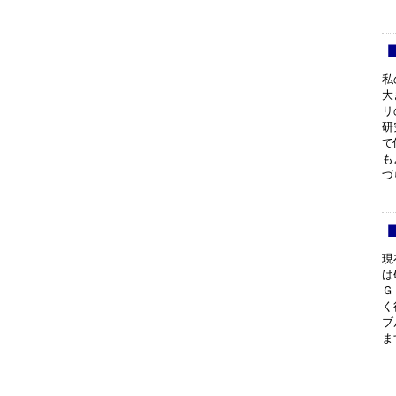
私
大
リ
研
て
も
づ
現
は
Ｇ
く
ブ
ま