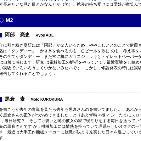
社長みたいな見た目とかなんとか（笑）。携帯の待ち受けには愛娘が微笑ん
M2
阿部 亮史
Ryoji ABE
年に引き続き夏研には「阿部」が２人いるため，ややこしいとのことで伊藤
名は「ダンディー」．かき氷を食べるのも，缶ビールを飲む のも，考え事を
その全てがダンディー．また常に机にガラスジョッキとトイレットペーパー
は自然に感じます．研究 は電解加工の解析をやっていて，最近実験をし始め
い実験でいろいろうまくいかないみたいです．しかし，修論発表の時には実験
報告してくれることでしょう．
黒倉 素
Moto KUROKURA
を書こうか去年の青嵐を見たら去年も黒倉さんのを書いてました…．あれか
く黒倉さんの正体がつかめてきました．とりあえず時々徹マ ン，たまにスロ
)，毎日研究？，そして可愛いと噂の彼女の家で寝泊りをする毎日を送ってい
充の黒倉さんです が，機械加工には情熱を持っていて理系らしいオタクの一
す．最近は大手工作機械メーカーに就職が決まり充実した日々を過ごしていま
す．