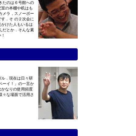
きたのは６号館への
究室の本棚や机はも
カメラ，スノーボー
す．そ の２次会に
見かけた人もいるは
んだとか．そんな素
い！
ガル．現在は日々研
ペーイ！」の一言か
はかなりの使用頻度
様々な場面で活用さ