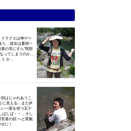
．ドラクエは神ゲー
また，彼女は夏研一
輩の耳にすら“阿部
うなってしまうのか…
う か．
一回はじゃれあうこ
うに見える．また伊
しい一面を持つ五十
しばしば・・．そし
究者の顔 へと変貌
幸せに！