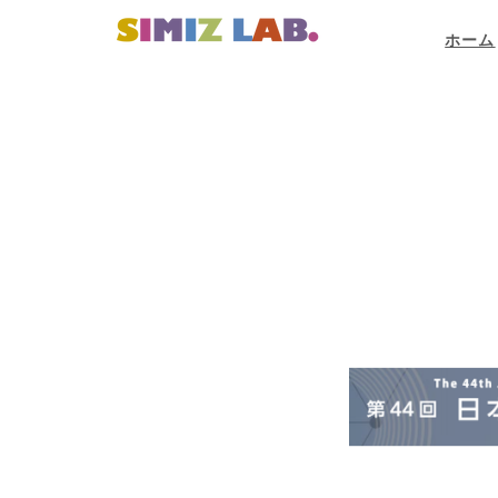
ホーム
-
ホ
ー
ム
へ
戻
る