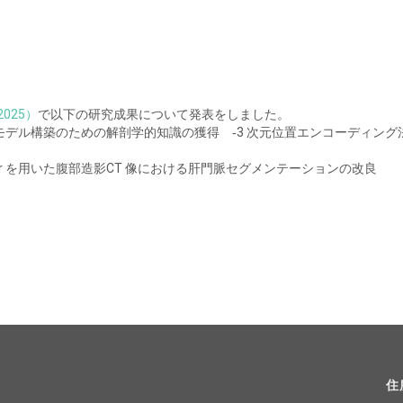
025）
で以下の研究成果について発表をしました。
た医療基盤モデル構築のための解剖学的知識の獲得 ‐3 次元位置エンコーディン
coder を用いた腹部造影CT 像における肝門脈セグメンテーションの改良
住