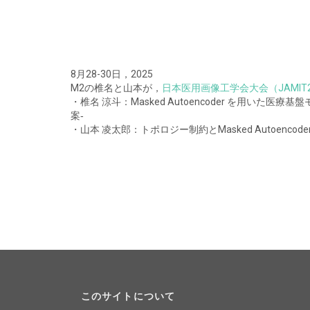
8月28-30日，2025
M2の椎名と山本が，
日本医用画像工学会大会（JAMIT2
・椎名 涼斗：Masked Autoencoder を用い
案‐
・山本 凌太郎：トポロジー制約とMasked Autoen
このサイトについて