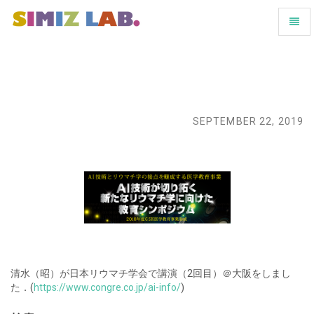
ナ
-
ビ
ホ
ゲ
ー
ー
ム
シ
へ
ョ
戻
ン
る
の
SEPTEMBER 22, 2019
切
り
替
え
清水（昭）が日本リウマチ学会で講演（2回目）＠大阪をしまし
た．(
https://www.congre.co.jp/ai-info/
)