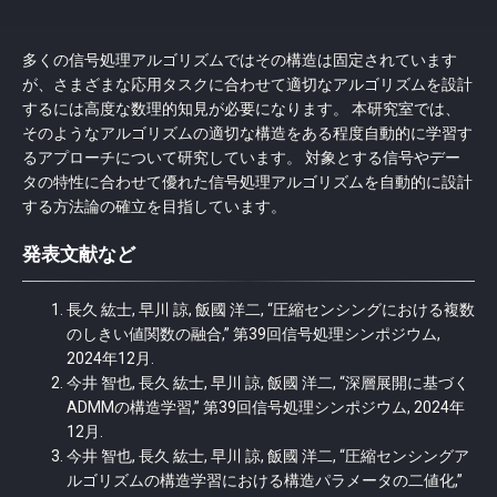
多くの信号処理アルゴリズムではその構造は固定されています
が、さまざまな応用タスクに合わせて適切なアルゴリズムを設計
するには高度な数理的知見が必要になります。 本研究室では、
そのようなアルゴリズムの適切な構造をある程度自動的に学習す
るアプローチについて研究しています。 対象とする信号やデー
タの特性に合わせて優れた信号処理アルゴリズムを自動的に設計
する方法論の確立を目指しています。
発表文献など
長久 紘士, 早川 諒, 飯國 洋二, “圧縮センシングにおける複数
のしきい値関数の融合,” 第39回信号処理シンポジウム,
2024年12月.
今井 智也, 長久 紘士, 早川 諒, 飯國 洋二, “深層展開に基づく
ADMMの構造学習,” 第39回信号処理シンポジウム, 2024年
12月.
今井 智也, 長久 紘士, 早川 諒, 飯國 洋二, “圧縮センシングア
ルゴリズムの構造学習における構造パラメータの二値化,”