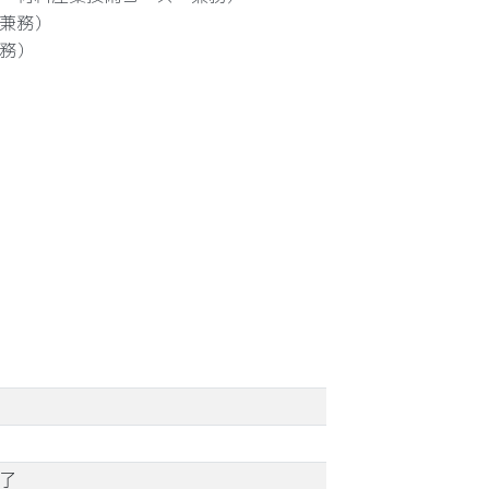
兼務）
務）
了