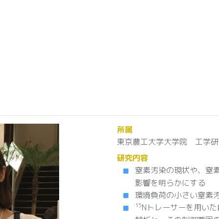
所属
東京農工大学大学院 工学研
研究内容
窒素汚染の現状や、窒
影響を明らかにする
環境負荷の小さい窒素
15
Nトレーサーを用いた