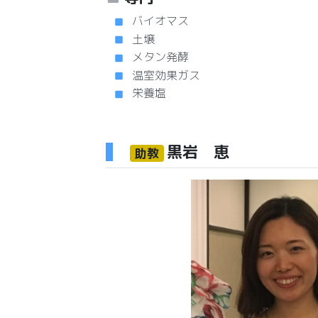
バイオマス
土壌
メタン発酵
温室効果ガス
栄養塩
黒岩 恵
助教