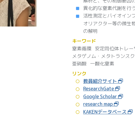
解析と、その制御要因
異化的な窒素代謝を行
活性測定とバイオイン
オリアクター等の微生
の解明
キーワード
窒素循環
安定同位体トレー
メタゲノム・メタトランスク
亜硝酸
一酸化窒素
リンク
教員紹介サイト
ResearchGate
Google Scholar
research map
KAKENデータベース