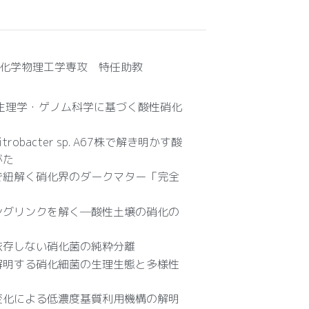
化学物理工学専攻 特任助教
菌の生理学・ゲノム科学に基づく酸性硝化
obacter sp. A67株で解き明かす酸
がた
で紐解く硝化界のダークマター「完全
ングリンクを解く―酸性土壌の硝化の
依存しない硝化菌の純粋分離
解明する硝化細菌の生理生態と多様性
変化による低濃度基質利用機構の解明