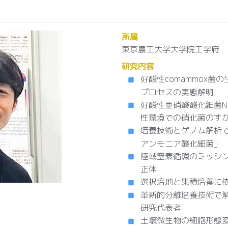
所属
東京農工大学大学院工学府 
研究内容
好酸性comammox
プロセスの実態解明
好酸性亜硝酸酸化細菌Nitr
性環境での硝化菌のす
培養技術とゲノム解析
アンモニア酸化細菌」
陸域窒素循環のミッシ
正体
選択培地と集積培養に
革新的分離培養技術で
研究代表者
土壌微生物の細胞形態