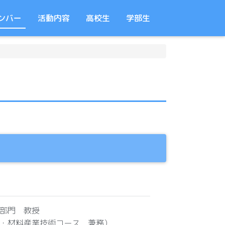
ンバー
活動内容
高校生
学部生
部門 教授
・材料産業技術コース 兼務）