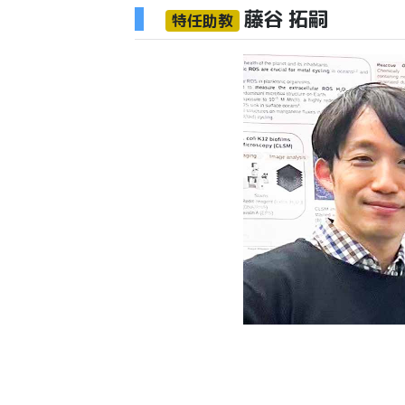
藤谷 拓嗣
特任助教