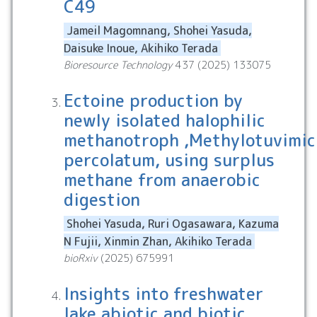
C49
Jameil Magomnang, Shohei Yasuda,
Daisuke Inoue, Akihiko Terada
Bioresource Technology
437
(
2025
)
133075
Ectoine production by
newly isolated halophilic
methanotroph ,Methylotuvimi
percolatum, using surplus
methane from anaerobic
digestion
Shohei Yasuda, Ruri Ogasawara, Kazuma
N Fujii, Xinmin Zhan, Akihiko Terada
bioRxiv
(
2025
)
675991
Insights into freshwater
lake abiotic and biotic