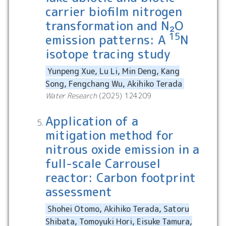
carrier biofilm nitrogen
transformation and N₂O
15
emission patterns: A
N
isotope tracing study
Yunpeng Xue, Lu Li, Min Deng, Kang
Song, Fengchang Wu, Akihiko Terada
Water Research
(
2025
)
124209
Application of a
mitigation method for
nitrous oxide emission in a
full-scale Carrousel
reactor: Carbon footprint
assessment
Shohei Otomo, Akihiko Terada, Satoru
Shibata, Tomoyuki Hori, Eisuke Tamura,