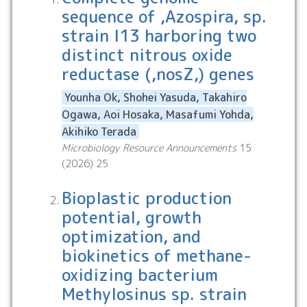
sequence of ,Azospira, sp.
strain I13 harboring two
distinct nitrous oxide
reductase (,nosZ,) genes
Younha Ok, Shohei Yasuda, Takahiro
Ogawa, Aoi Hosaka, Masafumi Yohda,
Akihiko Terada
Microbiology Resource Announcements
15
(
2026
)
25
Bioplastic production
potential, growth
optimization, and
biokinetics of methane-
oxidizing bacterium
Methylosinus sp. strain