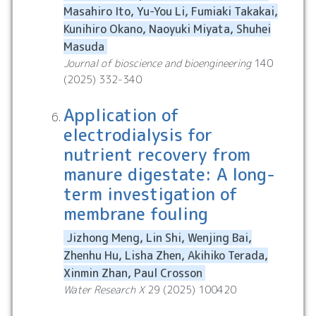
Masahiro Ito, Yu-You Li, Fumiaki Takakai,
Kunihiro Okano, Naoyuki Miyata, Shuhei
Masuda
Journal of bioscience and bioengineering
140
(
2025
)
332
340
Application of
electrodialysis for
nutrient recovery from
manure digestate: A long-
term investigation of
membrane fouling
Jizhong Meng, Lin Shi, Wenjing Bai,
Zhenhu Hu, Lisha Zhen, Akihiko Terada,
Xinmin Zhan, Paul Crosson
Water Research X
29
(
2025
)
100420