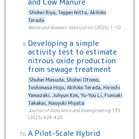
and Cow Manure
Shohei Riya, Teppei Nitta, Akihiko
Terada
Waste and Biomass Valorization
(
2025
)
1
10
Developing a simple
activity test to estimate
nitrous oxide production
from sewage treatment
Shuhei Masuda, Shohei Otomo,
Toshimasa Hojo, Akihiko Terada, Hiroshi
Yamazaki, Juhyun Kim, Yu-You Li, Fumiaki
Takakai, Naoyuki Miyata
Journal of bioscience and bioengineering
139
(
2025
)
424
428
A Pilot-Scale Hybrid