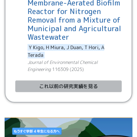
Membrane-Aerated Biofilm
Reactor for Nitrogen
Removal from a Mixture of
Municipal and Agricultural
Wastewater
Y Kigo, H Miura, J Duan, T Hori, A
Terada
Journal of Environmental Chemical
Engineering
116309
(
2025
)
これ以前の研究実績を見る