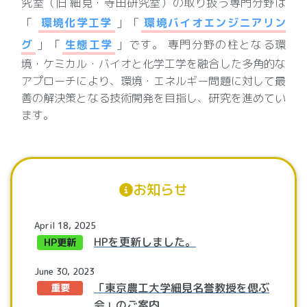
究室（旧 細見・寺田研究室）の取り扱う専門分野は
「
環境化学工学
」「
環境バイオエンジニアリン
グ
」「
生態工学
」です。 専門分野の柱となる環
境・ケミカル・バイオと化学工学を融合した多角的な
アプローチにより、環境・エネルギー問題に対して最
善の解決策となる技術開発を目指し、研究を進めてい
ます。
お知らせ
April 18, 2025
HPを更新しました。
HP更新
June 30, 2023
「東京農工大学細見名誉教授を偲ぶ
重要
会」のご案内