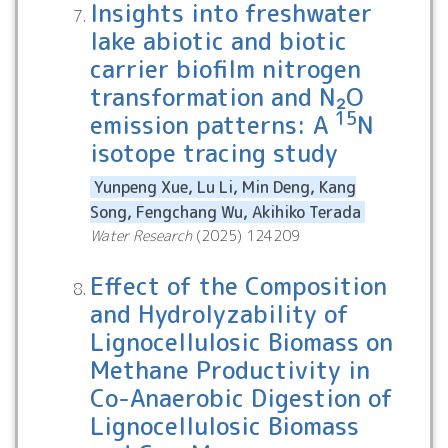
Insights into freshwater
lake abiotic and biotic
carrier biofilm nitrogen
transformation and N₂O
15
emission patterns: A
N
isotope tracing study
Yunpeng Xue, Lu Li, Min Deng, Kang
Song, Fengchang Wu, Akihiko Terada
Water Research
(
2025
)
124209
Effect of the Composition
and Hydrolyzability of
Lignocellulosic Biomass on
Methane Productivity in
Co-Anaerobic Digestion of
Lignocellulosic Biomass