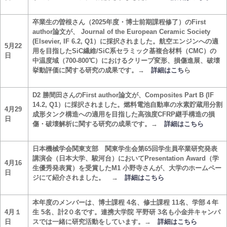
卒業生の曽根さん（2025年度・博士前期課程修了）のFirst
author論文が、 Journal of the European Ceramic Society
(Elsevier, IF 6.2, Q1）に採択されました。航空エンジンへの適
5月22
用を目指したSiC繊維/SiC系セラミック基複合材料（CMC）の
日
中温度域（700-800℃）におけるクリープ変形、損傷進展、破壊
挙動評価に関する研究の成果です。→
詳細はこち
ら
D2 勝間田さんのFirst author論文が、Composites Part B (IF
14.2, Q1）に採択されました。燃料電池自動車の水素貯蔵用分割
4月29
成形タンク構造への適用を目指した高強度CFRP継手構造の損
日
傷・破壊解析に関する研究の成果です。→
詳細はこちら
日本機械学会関東支部 関東学生会第65回学生員卒業研究発表
講演会（日本大学、駿河台）においてPresentation Award（学
4月16
生優秀発表賞）を受賞したM1 小野寺さんが、大学のホームペー
日
ジにて紹介されました。 →
詳細はこちら
本年度のメンバーは、博士課程 4名、修士課程 11名、学部４年
4月１
生 5名、計2０名です。連携大学院 平野研 3名も小金井キャンパ
日
スでは一緒に研究活動をしています。→
詳細はこちら