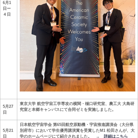
6月1
日ー
４日
東京大学 航空宇宙工学専攻の横関・樋口研究室、農工大 大島研
5月27
究室と本郷キャンパスにて合同ゼミを実施しました。
日
日本航空宇宙学会 第65回航空原動機・宇宙推進講演会（大分県
5月21
別府市）において学生優秀講演賞を受賞したM1 松田さんが、大
日
学のホームページにて紹介されました。 →
詳細はこちら