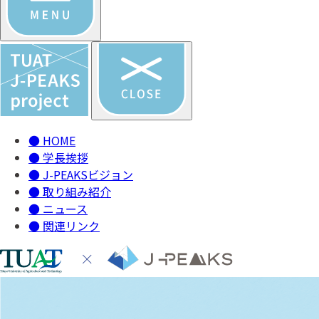
●
HOME
●
学長挨拶
●
J-PEAKSビジョン
●
取り組み紹介
●
ニュース
●
関連リンク