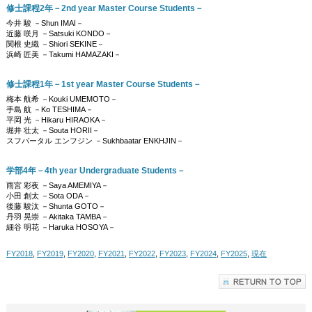
修士課程2年－2nd year Master Course Students－
今井 駿 －Shun IMAI－
近藤 咲月 －Satsuki KONDO－
関根 史織 －Shiori SEKINE－
浜崎 匠美 －Takumi HAMAZAKI－
修士課程1年－1st year Master Course Students－
梅本 航希 －Kouki UMEMOTO－
手島 航 －Ko TESHIMA－
平岡 光 －Hikaru HIRAOKA－
堀井 壮太 －Souta HORII－
スフバータル エンフジン －Sukhbaatar ENKHJIN－
学部4年－4th year Undergraduate Students－
雨宮 彩夜 －Saya AMEMIYA－
小田 創太 －Sota ODA－
後藤 駿汰 －Shunta GOTO－
丹羽 晃崇 －Akitaka TAMBA－
細谷 明花 －Haruka HOSOYA－
FY2018
,
FY2019
,
FY2020
,
FY2021
,
FY2022
,
FY2023
,
FY2024
,
FY2025
,
現在