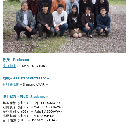
教授－Professor－
滝山 博志
－Hiroshi TAKIYAMA－
助教－Assistant Professor－
甘利 俊太朗
－Shuntaro AMARI－
博士課程－Ph. D. Students－
鶴本 穣治（社D3） －Joji TSURUMOTO－
細川 真子（社D3） －Mako HOSOKAWA－
長谷川 雄大（D2） －Yudai HASEGAWA－
小鹿 裕希（社D1） －Yuki KOSHIKA－
吉田 陽翔（D1） －Haruto YOSHIDA－