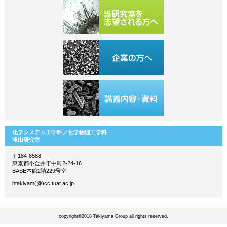
化学システム工学科／化学物理工学科
滝山研究室
〒184-8588
東京都小金井市中町2-24-16
BASE本館2階229号室
htakiyam(@)cc.tuat.ac.jp
copyright©2018 Takiyama Group all rights reserved.