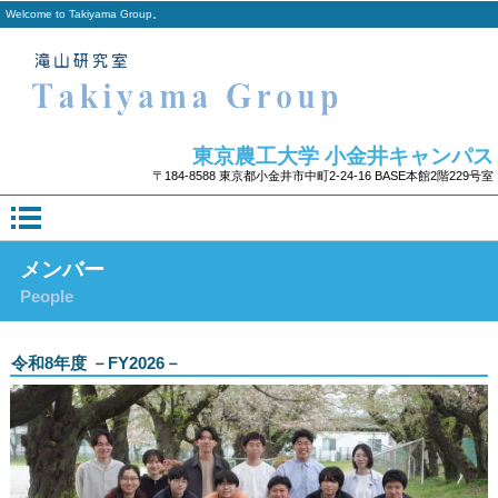
Welcome to Takiyama Group。
東京農工大学 小金井キャンパス
〒184-8588 東京都小金井市中町2-24-16 BASE本館2階229号室
メンバー
People
令和8年度 －FY2026－