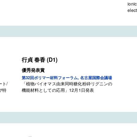
ioni
elec
行貞 春香 (D1)
優秀発表賞
第32回ポリマー材料フォーラム, 名古屋国際会議場
ト/
「植物バイオマス由来同時糖化粉砕リグニンの
び特
機能材料としての応用」12月1日発表