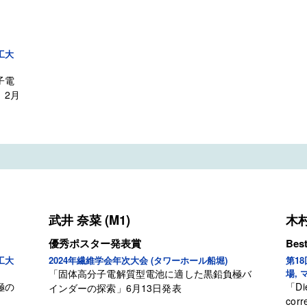
工大
子電
」
2月
武井 奈菜 (M1)
木村
優秀ポスター発表賞
Bes
工大
2024年繊維学会年次大会 (タワーホール船堀)
第1
「固体⾼分⼦電解質型電池に適した黒鉛負極バ
場, 
極の
「
Di
インダーの探索
」
6月13日発表
corr