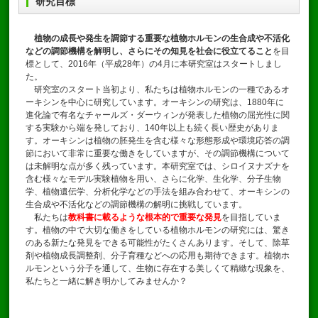
研究目標
植物の成長や発生を調節する重要な植物ホルモンの生合成や不活化
などの調節機構を解明し、さらにその知見を社会に役立てること
を目
標として、2016年（平成28年）の4月に本研究室はスタートしまし
た。
研究室のスタート当初より、私たちは植物ホルモンの一種であるオ
ーキシンを中心に研究しています。オーキシンの研究は、1880年に
進化論で有名なチャールズ・ダーウィンが発表した植物の屈光性に関
する実験から端を発しており、140年以上も続く長い歴史がありま
す。オーキシンは植物の胚発生を含む様々な形態形成や環境応答の調
節において非常に重要な働きをしていますが、その調節機構について
は未解明な点が多く残っています。本研究室では、シロイヌナズナを
含む様々なモデル実験植物を用い、さらに化学、生化学、分子生物
学、植物遺伝学、分析化学などの手法を組み合わせて、オーキシンの
生合成や不活化などの調節機構の解明に挑戦しています。
私たちは
教科書に載るような根本的で重要な発見
を目指していま
す。植物の中で大切な働きをしている植物ホルモンの研究には、驚き
のある新たな発見をできる可能性がたくさんあります。そして、除草
剤や植物成長調整剤、分子育種などへの応用も期待できます。植物ホ
ルモンという分子を通して、生物に存在する美しくて精緻な現象を、
私たちと一緒に解き明かしてみませんか？