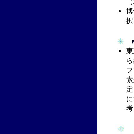
（
博
択
東
ら
フ
素
定
に
考