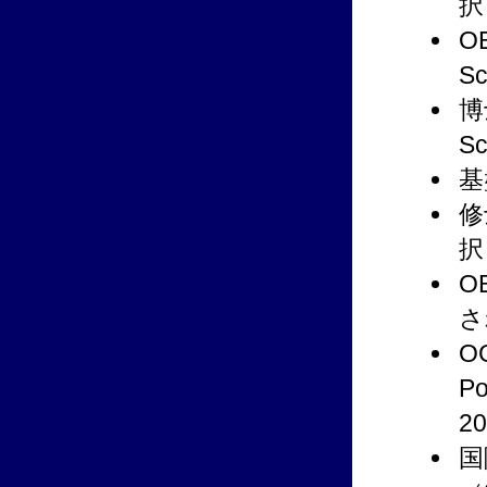
択
O
S
博
S
基
修
択
O
さ
O
P
2
国