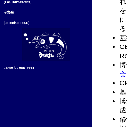
れ
(Lab Introduction)
を
卒業生
に
(alumni/alumnae)
る
基
O
R
博
Tweets by tuat_aqua
会
C
基
博
成
修