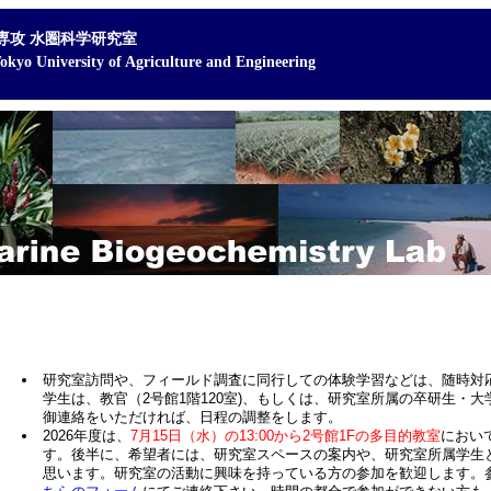
専攻 水圏科学研究室
Tokyo University of Agriculture and Engineering
研究室訪問や、フィールド調査に同行しての体験学習などは、随時対
学生は、教官（2号館1階120室)、もしくは、研究室所属の卒研生・大学
御連絡をいただければ、日程の調整をします。
2026年度は、
7月15日（水）の13:00から2号館1Fの多目的教室
におい
す。後半に、希望者には、研究室スペースの案内や、研究室所属学生
思います。
研究室の活動に興味を持っている方の参加を歓迎します。