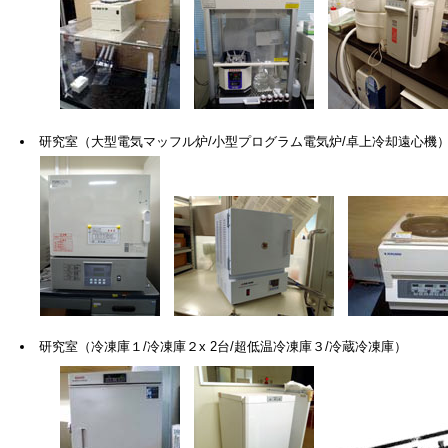
研究室（大型電気マッフル炉/小型プログラム電気炉/卓上冷却遠心機
研究室（冷凍庫１/冷凍庫２x 2台/超低温冷凍庫３/冷蔵冷凍庫）