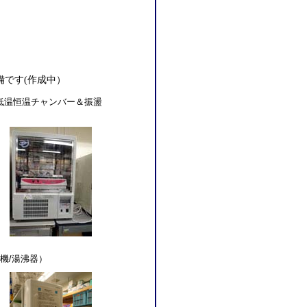
です(作成中）
/低温恒温チャンバー＆振盪
機/湯沸器）