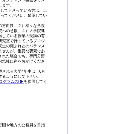
、オンデマンド視聴をでき
します。
討して下さっている方は、上
作ってください。希望してい
。
の方向性、２）様々な角度
究への意欲、４）大学院進
当している授業の受講の有
研究室で行っているプロジ
院生の顔ぶれとのバランス
ませんが、重要な要素であ
された場合でも、専門分野
お気軽に声をおかけくださ
される大学4年生は、6月
するようにして下さい。
ログラムのHP
を参照してく
。
で国や地方の公務員を目指