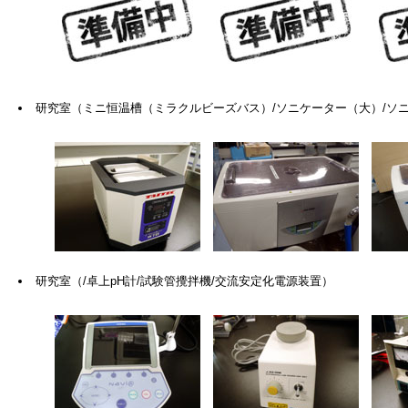
研究室（ミニ恒温槽（ミラクルビーズバス）/ソニケーター（大）/ソ
研究室（/卓上pH計/試験管攪拌機/交流安定化電源装置）