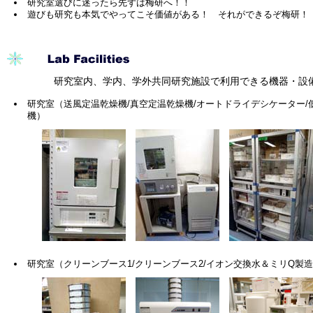
研究室選びに迷ったら先ずは梅研へ！！
遊びも研究も本気でやってこそ価値がある！ それができるぞ梅研！
研究室内、学内、学外共同研究施設で利用できる機器・設備
研究室（送風定温乾燥機/真空定温乾燥機/オートドライデシケーター
機）
研究室（クリーンブース1/クリーンブース2/イオン交換水＆ミリQ製造