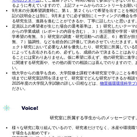
ちらのフォーム
にてご連絡下さい。時間の都合で参加ができない方も
るように考えていますので、上記フォームからのエントリーをお願い
9月末の分属希望調査時に、第１、第２くらいで希望を出すことを検
記の説明会とは別に、9月末までに必ず個別にミーティングの機会を
る研究生活、進路を進むことができるか、丁寧に話したいと思います
定員以上の希望者が生じた場合の選考基準は、１）研究したいテーマ
からの学業成績（レポートの内容を含む）、３）生活態度や学習・研
学希望の有無、５）研究室の調査・研究活動への適正、６）教官が担
無、７）協調性、などを総合的に評価して決めさせていただきます。
ェクト研究において必要な人材を優先したり、研究室に所属している
によっても左右されるため、必ずしも、成績のみで決まることはあり
ることには変わりありません。仮に希望に添えず、他の研究室に進学
に関連する研究面や、その他の面での相談には喜んでのりますので、
い。
他大学からの進学も含め、大学院修士課程で本研究室で学ぶことを希望
頃までに研究室訪問を済ませて、研究室でどんな研究ができるか相談
2025年度の大学院入学試験の詳しい日程などは、
物質循環環境科学プ
ださい。
研究室に所属する学生からのメッセージです
様々な研究に取り組んでいるので、研究者だけでなく、水産や環境職
す場合もお勧めです♪