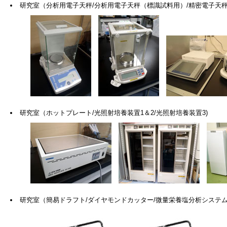
研究室（分析用電子天秤/分析用電子天秤（標識試料用）/精密電子天秤
研究室（ホットプレート/光照射培養装置1＆2/光照射培養装置3)
研究室（簡易ドラフト/ダイヤモンドカッター/微量栄養塩分析システム