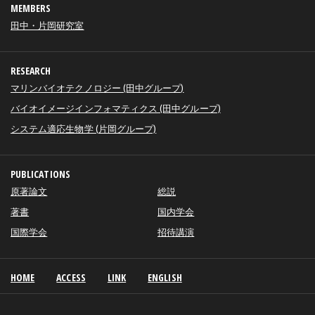
MEMBERS
田中・片岡研究室
RESEARCH
マリンバイオテクノロジー (田中グループ)
バイオイメージインフォマティクス (田中グループ)
システム適応生物学 (片岡グループ)
PUBLICATIONS
原著論文
総説
著書
国内学会
国際学会
招待講演
HOME
ACCESS
LINK
ENGLISH