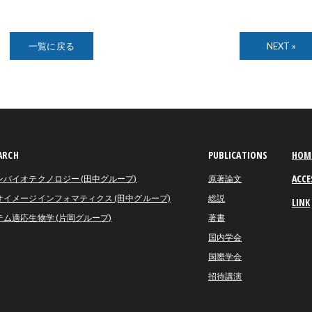
一覧に戻る
NEXT »
ARCH
PUBLICATIONS
HOM
ACCE
ンバイオテクノロジー (田中グループ)
原著論文
オイメージインフォマティクス (田中グループ)
総説
LINK
テム適応生物学 (片岡グループ)
著書
国内学会
国際学会
招待講演