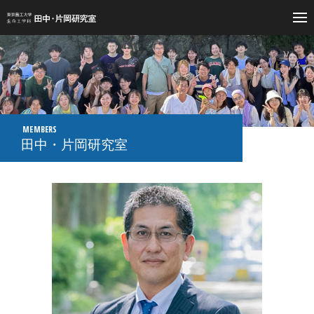
東京農工大学生命工学科 田中・片岡研究室
MEMBERS
田中・片岡研究室