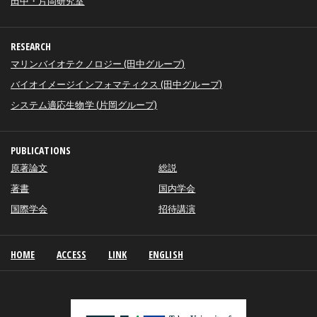
田中・片岡研究室
RESEARCH
マリンバイオテクノロジー (田中グループ)
バイオイメージインフォマティクス (田中グループ)
システム適応生物学 (片岡グループ)
PUBLICATIONS
原著論文
総説
著書
国内学会
国際学会
招待講演
HOME
ACCESS
LINK
ENGLISH