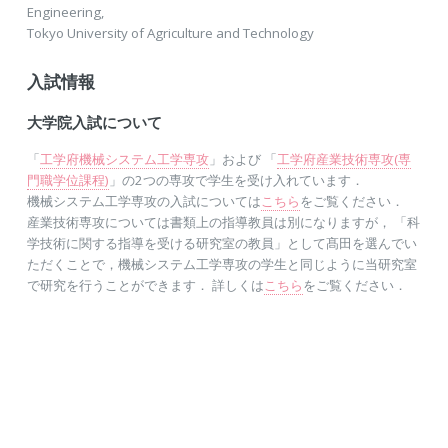
Engineering,
Tokyo University of Agriculture and Technology
入試情報
大学院入試について
「
工学府機械システム工学専攻
」および 「
工学府産業技術専攻(専
門職学位課程)
」の2つの専攻で学生を受け入れています．
機械システム工学専攻の入試については
こちら
をご覧ください．
産業技術専攻については書類上の指導教員は別になりますが， 「科
学技術に関する指導を受ける研究室の教員」として髙田を選んでい
ただくことで，機械システム工学専攻の学生と同じように当研究室
で研究を行うことができます． 詳しくは
こちら
をご覧ください．