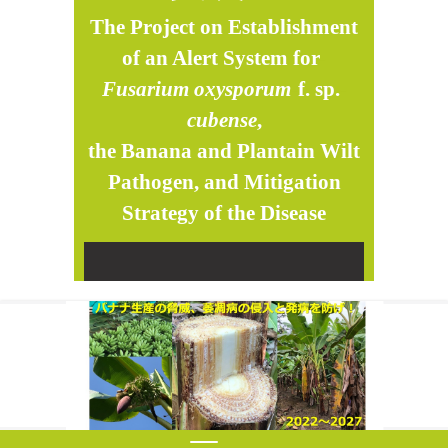
The Project on Establishment
of an Alert System for
-
Fusarium oxysporum
-
f. sp.
-
cubense
,
the Banana and Plantain Wilt
Pathogen, and Mitigation
Strategy of the Disease