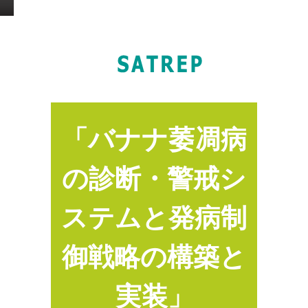
「バナナ萎凋病
の診断・警戒シ
ステムと発病制
御戦略の構築と
実装
」