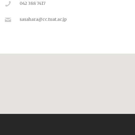
042 388 7417
sasahara@cc.tuat.ac.jp