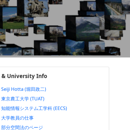
 & University Info
Seiji Hotta (堀田政二)
東京農工大学 (TUAT)
知能情報システム工学科 (EECS)
大学教員の仕事
部分空間法のページ