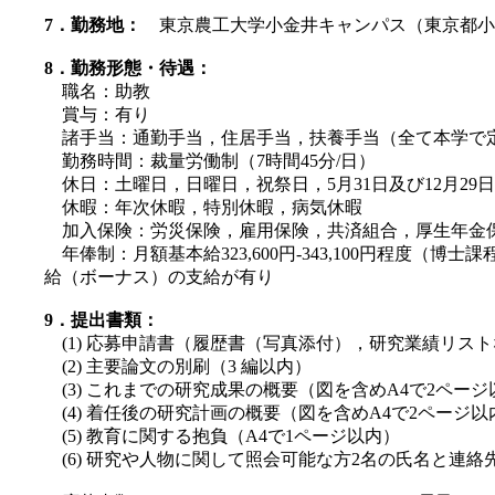
7．勤務地：
東京農工大学小金井キャンパス（東京都小
8．勤務形態・待遇：
職名：助教
賞与：有り
諸手当：通勤手当，住居手当，扶養手当（全て本学で
勤務時間：裁量労働制（7時間45分/日）
休日：土曜日，日曜日，祝祭日，5月31日及び12月29日
休暇：年次休暇，特別休暇，病気休暇
加入保険：労災保険，雇用保険，共済組合，厚生年金
年俸制：月額基本給323,600円-343,100円程度
給（ボーナス）の支給が有り
9．提出書類：
(1) 応募申請書（履歴書（写真添付），研究業績リス
(2) 主要論文の別刷（3 編以内）
(3) これまでの研究成果の概要（図を含めA4で2ページ
(4) 着任後の研究計画の概要（図を含めA4で2ページ以
(5) 教育に関する抱負（A4で1ページ以内）
(6) 研究や人物に関して照会可能な方2名の氏名と連絡