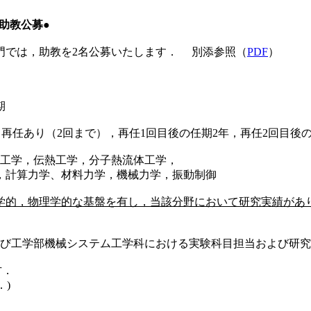
助教公募●
では，助教を2名公募いたします． 別添参照（
PDF
）
期
再任あり（2回まで），再任1回目後の任期2年，再任2回目後の
工学，伝熱工学，分子熱流体工学，
算力学、材料力学，機械力学，振動制御
学的，物理学的な基盤を有し，当該分野において研究実績があ
び工学部機械システム工学科における実験科目担当および研究
方．
．)