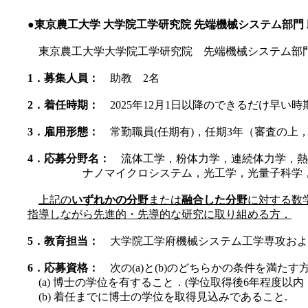
●東京農工大学 大学院工学研究院 先端機械システム部門 
東京農工大学大学院工学研究院 先端機械システム部門
1．募集人員：
助教 2名
2．着任時期：
2025年12月1日以降のできるだけ早い時
3．雇用形態：
常勤職員(任期有)，任期3年（審査の上，
4．応募分野名：
流体工学，粉体力学，連続体力学，熱
ナノマイクロシステム，光工学，光量子科学，計
上記の
いずれかの分野
または
融合した分野
に対する数
指導しながら先進的・先導的な研究に取り組める方．
5．教育担当：
大学院工学府機械システム工学専攻およ
6．応募資格：
次の(a)と(b)のどちらかの条件を満たす
(a) 博士の学位を有すること．(学位取得後6年程度以内
(b) 着任までに博士の学位を取得見込みであること.