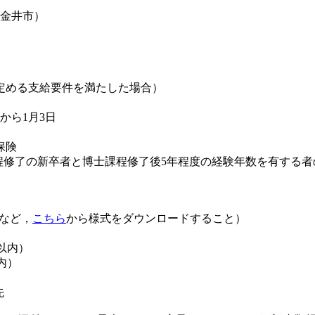
金井市）
定める支給要件を満たした場合）
から1月3日
保険
（博士課程修了の新卒者と博士課程修了後5年程度の経験年数を有
トなど，
こちら
から様式をダウンロードすること）
以内）
内）
先