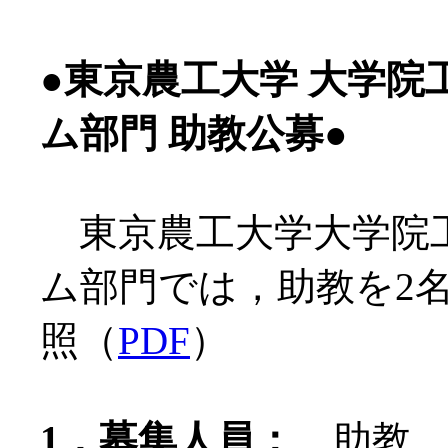
●東京農工大学 大学院
ム部門 助教公募●
東京農工大学大学院
ム部門では，助教を2
照（
PDF
）
1．募集人員：
助教 