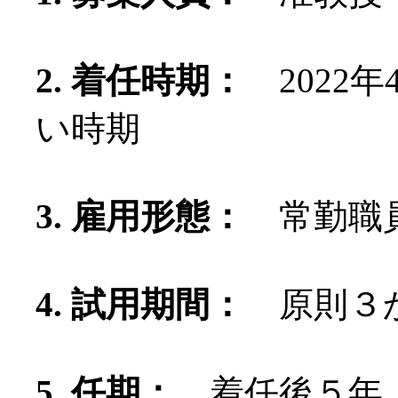
2. 着任時期：
2022
い時期
3. 雇用形態：
常勤職員
4. 試用期間：
原則３
5. 任期：
着任後５年