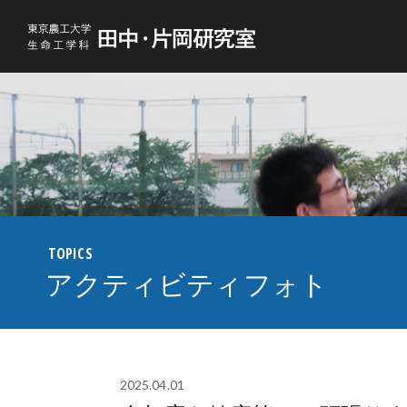
東京農工大学生命工学科 生命分子工学 吉野研究室
TOPICS
アクティビティフォト
2025.04.01