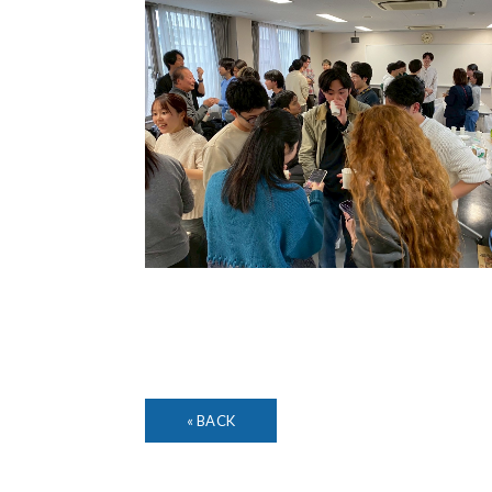
« BACK