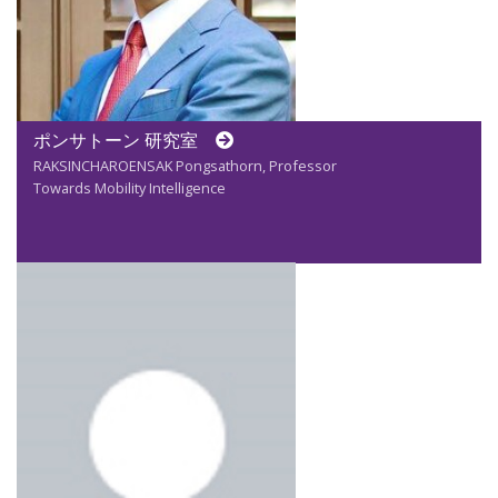
ポンサトーン 研究室
RAKSINCHAROENSAK Pongsathorn, Professor
Towards Mobility Intelligence