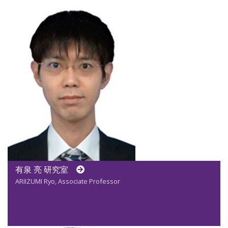
有泉 亮 研究室
ARIIZUMI Ryo, Associate Professor