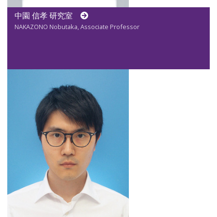
中園 信孝 研究室
NAKAZONO Nobutaka, Associate Professor