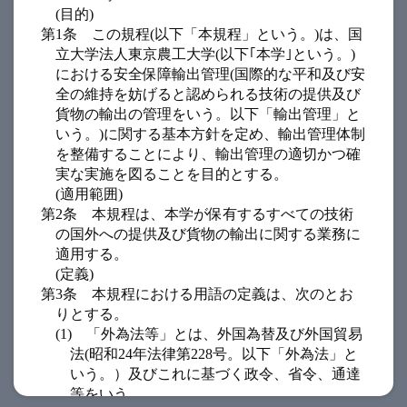
(目的)
第1条
この規程(以下「本規程」という。)は、国
立大学法人東京農工大学(以下｢本学｣という。)
における安全保障輸出管理(国際的な平和及び安
全の維持を妨げると認められる技術の提供及び
貨物の輸出の管理をいう。以下「輸出管理」と
いう。)に関する基本方針を定め、輸出管理体制
を整備することにより、輸出管理の適切かつ確
実な実施を図ることを目的とする。
(適用範囲)
第2条
本規程は、本学が保有するすべての技術
の国外への提供及び貨物の輸出に関する業務に
適用する。
(定義)
第3条
本規程における用語の定義は、次のとお
りとする。
(1)
「外為法等」とは、外国為替及び外国貿易
法(昭和24年法律第228号。以下「外為法」と
いう。）及びこれに基づく政令、省令、通達
等をいう。