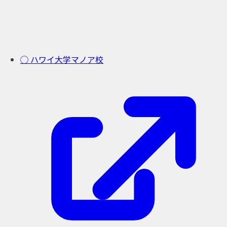
◯ ハワイ大学マノア校