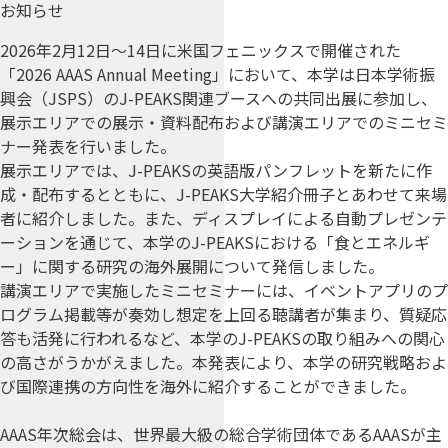
お知らせ
2026年2月12日～14日に米国フェニックスで開催された
「2026 AAAS Annual Meeting」において、本学は日本学術振
興会（JSPS）のJ-PEAKS関連ブースへの共同出展に参加し、
展示エリアでの展示・資料配布および講演エリアでのミニセミ
ナー発表を行いました。
展示エリアでは、J-PEAKSの英語版パンフレットを新たに作
成・配布するとともに、J-PEAKS大学紹介冊子とあわせて来場
者に紹介しました。また、ディスプレイによる自動プレゼンテ
ーションを通じて、本学のJ-PEAKSにおける「食とエネルギ
ー」に関する研究の海外展開について発信しました。
講演エリアで実施したミニセミナーには、イベントアプリのプ
ログラム掲載等が奏効し想定を上回る聴講者が集まり、質疑応
答も活発に行われるなど、本学のJ-PEAKSの取り組みへの関心
の高さがうかがえました。本発表により、本学の研究戦略およ
び国際連携の方向性を海外に紹介することができました。
AAAS年次総会は、世界最大級の総合学術団体であるAAASが主