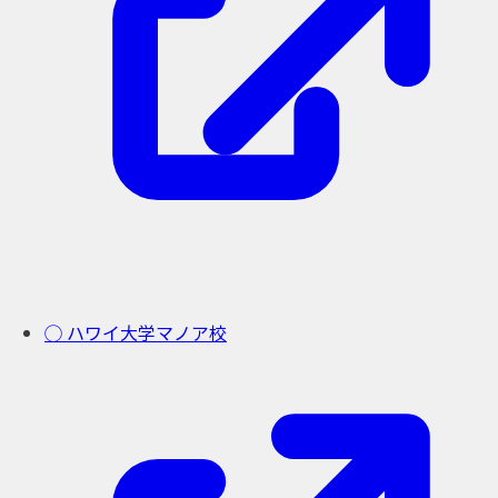
◯ ハワイ大学マノア校