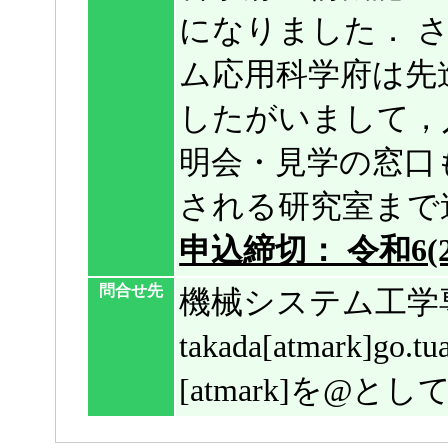
になりました． さ
ム応用科学府は先
したがいまして，
明会・見学の窓口
される研究室まで
申込締切： 令和6(20
問合せ先
機械システム工学
takada[atmark]g
[atmark]を@