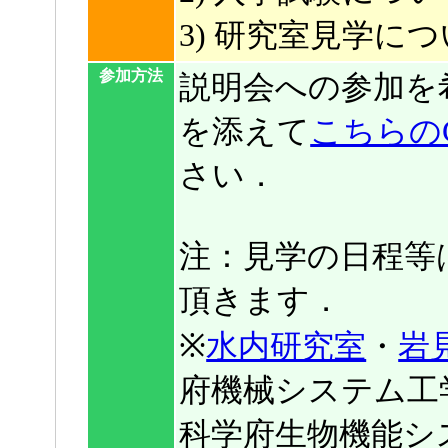
3) 研究室見学に
参加方法
説明会への参加を
を添えて
こちらのGo
さい．
注：見学の日程等
頂きます．
※
水内研究室
・
岩
府機械システム工
科学府生物機能シ