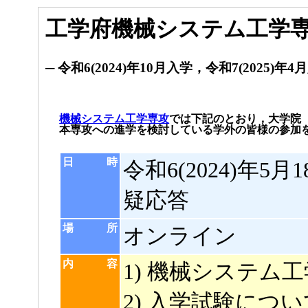
工学府機械システム工学専
─ 令和6(2024)年10月入学，令和7(2025)
機械システム工学専攻
では下記のとおり，大学院
本専攻への進学を検討している学外の皆様の参加
日 時
令和6(2024)年5月1
疑応答
場 所
オンライン
内 容
1) 機械システム
2) 入学試験につい